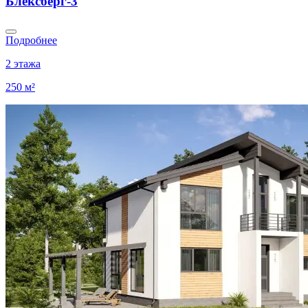
Блексберг-3
Подробнее
2 этажа
250 м²