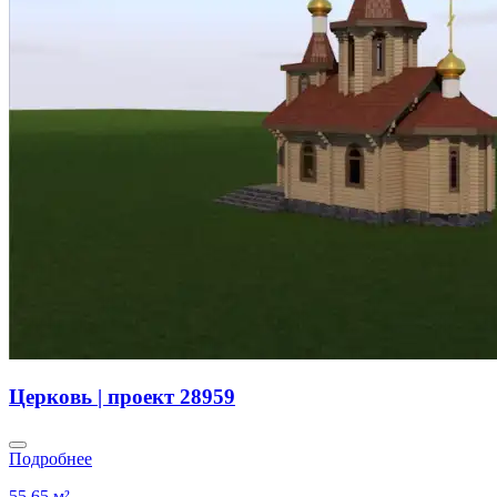
Церковь | проект 28959
Подробнее
55.65 м²