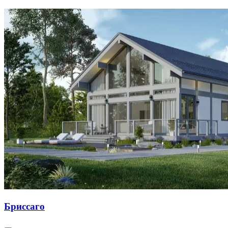
Бриссаго